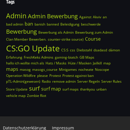
Tags
Admin
Admin Bewerbung
Against
Akviv
an
ban
bad admin
banish
banned
Beleidigung
beschwerde
Bewerbung
Bewerbung als Admin
Bewerbung zum Admin
Course
Clan Member Bewerben.
counter-strike source)
CS:GO Update
CS:S
css
Diebstahl
dsadasd
dämon
Erfahrung
FreshKeks Admins
gaming-biatch
GB Maps
hallo ich wollte mich als
Hats / Masks
Hüte / Masken
Jailkill
map
maps
masog
masogs_course
Minigames
nocheate
Noscope
Operation Wildfire
please
Protest
Protest against ban
pTL-Admin(gewesen)
Radio
remove admin
Server Regeln
Server Rules
surf
surf map
Store Update
surf maps
thankyou
unban
vehicle map
Zombie Riot
Datenschutzerklärung
Impressum