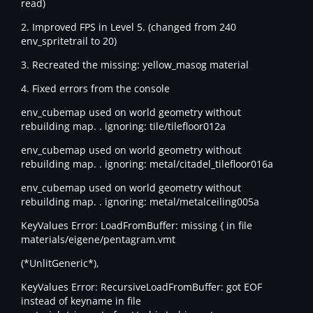
read)
2. Improved FPS in Level 5. (changed from 240
env_spritetrail to 20)
3. Recreated the missing: yellow_masog material
4. Fixed errors from the console
env_cubemap used on world geometry without
rebuilding map. . ignoring: tile/tilefloor012a
env_cubemap used on world geometry without
rebuilding map. . ignoring: metal/citadel_tilefloor016a
env_cubemap used on world geometry without
rebuilding map. . ignoring: metal/metalceiling005a
KeyValues Error: LoadFromBuffer: missing { in file
materials/eigene/pentagram.vmt
(*UnlitGeneric*),
KeyValues Error: RecursiveLoadFromBuffer: got EOF
instead of keyname in file