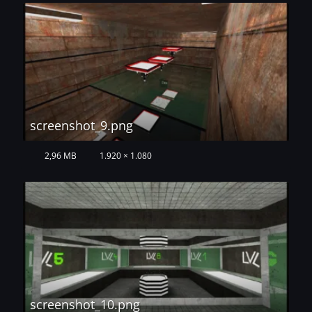
screenshot_9.png
2,96 MB
1.920 × 1.080
screenshot_10.png