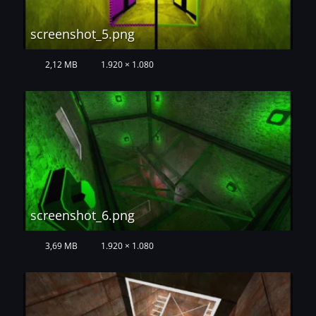
screenshot_5.png
2,12 MB
1.920 × 1.080
screenshot_6.png
3,69 MB
1.920 × 1.080