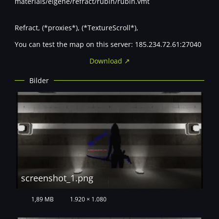
materials/eigene/refract/rubin/rubin.vmt
Refract, (*proxies*), (*TextureScroll*),
You can test the map on this server: 185.234.72.61:27040
Download
Bilder
screenshot_1.png
1,89 MB
1.920 × 1.080