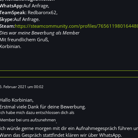
WhatsApp:
Auf Anfrage,
TeamSpeak:
Redbaronx62,
Skype:
Auf Anfrage.
Steam:
https://steamcommunity.com/profiles/76561198016448
Dies war meine Bewerbung als Member
Mit freundlichem Gruß,
Korbinian.
5. Februar 2021 um 00:02
Hallo Korbinian,
Erstmal viele Dank für deine Bewerbung.
Ich habe mich dazu entschlossen dich als
Member bei uns aufzunehmen
.
Ich würde gerne morgen mit dir ein Aufnahmegespräch führen und
Wann das Gespräch stattfindet klären wir über WhatsApp.